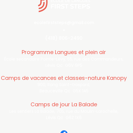
ecolefirststeps@gmail.com
•
(418) 806-2490
Programme Langues et plein air
École secondaire Pointe-Lévy, 55, rue des Commandeurs,
Lévis Qc G6V 6P5
Camps de vacances et classes-nature Kanopy
900, Rang Saint-Gaspard,
Beauceville Qc G5X 1A5
Camps de jour La Balade
Les sentiers La Balade, 705, rue du Moulin-Larochelle,
Lévis Qc G6Z 1X6